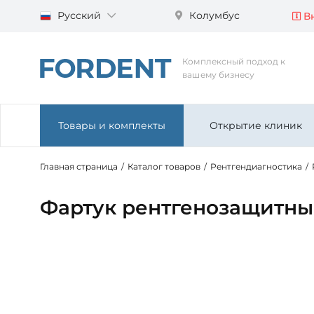
Русский
Колумбус
Вн
Комплексный подход к
вашему бизнесу
Товары и комплекты
Открытие клиник
Главная страница
/
Каталог товаров
/
Рентгендиагностика
/
Фартук рентгенозащитны