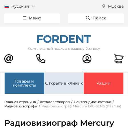
Русский
Москва
Меню
Поиск
Комплексный подход к вашему бизнесу
Товары и
Открытие клиник
Акции
комплекты
Главная страница
/
Каталог товаров
/
Рентгендиагностика
/
Радиовизиографы
/
Радиовизиограф Mercury DIGISENS (Италия)
Радиовизиограф Mercury