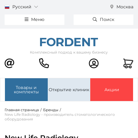
Русский
Москва
Меню
Поиск
Комплексный подход к вашему бизнесу
Товары и
Открытие клиник
Акции
комплекты
Главная страница
/
Бренды
/
New Life Radiology - производитель стоматологического
оборудования
New Life Radiology -