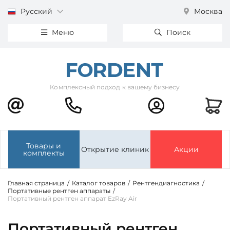
Русский
Москва
Меню
Поиск
Комплексный подход к вашему бизнесу
Товары и
Открытие клиник
Акции
комплекты
Главная страница
/
Каталог товаров
/
Рентгендиагностика
/
Портативные рентген аппараты
/
Портативный рентген аппарат EzRay Air
Портативный рентген