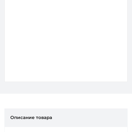
современного стоматологического кабинета.
Применение
Рентген кабинет
Позиций в наборе
2
0
0
Подробнее
295 000 ₽
Описание товара