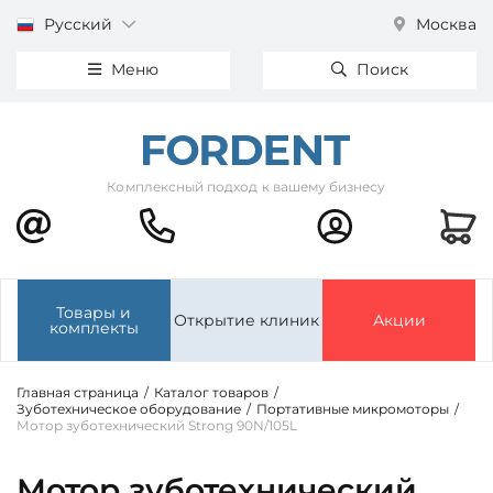
Русский
Москва
Меню
Поиск
Комплексный подход к вашему бизнесу
Товары и
Открытие клиник
Акции
комплекты
Главная страница
/
Каталог товаров
/
Зуботехническое оборудование
/
Портативные микромоторы
/
Мотор зуботехнический Strong 90N/105L
Мотор зуботехнический