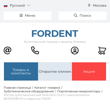
Русский
Москва
Меню
Поиск
Комплексный подход к вашему бизнесу
Товары и
Открытие клиник
Акции
комплекты
Главная страница
/
Каталог товаров
/
Зуботехническое оборудование
/
Портативные микромоторы
/
Мотор зуботехнический Multi 600 DUO с наконечником
BM50M/BHS1 и педалью FS60N