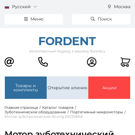
Русский
Москва
Меню
Поиск
Комплексный подход к вашему бизнесу
Товары и
Открытие клиник
Акции
комплекты
Главная страница
/
Каталог товаров
/
Зуботехническое оборудование
/
Портативные микромоторы
/
Мотор зуботехнический Strong 210/108NE
Мотор зуботехнический