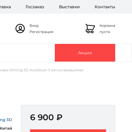
тавка
Госзаказ
Выставки
Контакты
Вход
Корзина
Регистрация
пуста
Акции
нера Shining 3D AoralScan 3 автоклавируемая
6 900 ₽
ing 3D
Китай