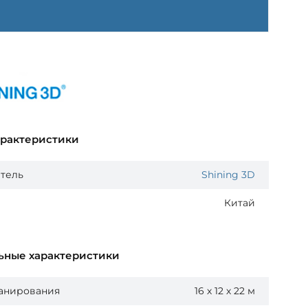
арактеристики
тель
Shining 3D
Китай
ьные характеристики
канирования
16 х 12 х 22 м