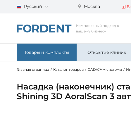
Русский
Москва
Вн
Комплексный подход к
вашему бизнесу
Товары и комплекты
Открытие клиник
Главная страница
/
Каталог товаров
/
CAD/CAM системы
/
Ин
Насадка (наконечник) ст
Shining 3D AoralScan 3 а