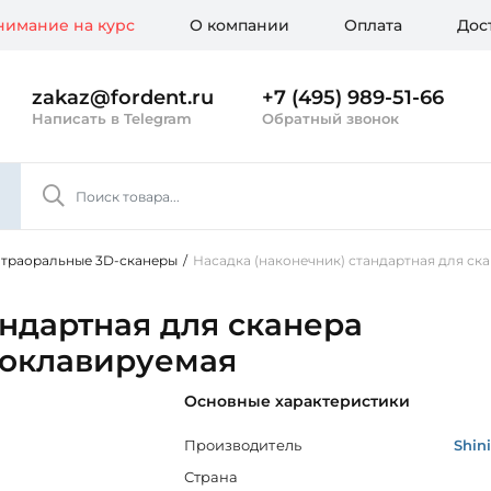
имание на курс
О компании
Оплата
Дос
zakaz@fordent.ru
+7 (495) 989-51-66
Написать в Telegram
Обратный звонок
траоральные 3D-сканеры
/
Насадка (наконечник) стандартная для ска
андартная для сканера
втоклавируемая
Основные характеристики
Производитель
Shin
Страна