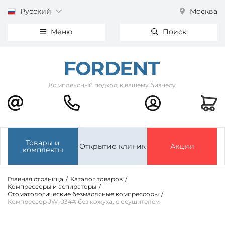
Русский
Москва
Меню
Поиск
Комплексный подход к вашему бизнесу
Товары и
Открытие клиник
Акции
комплекты
Главная страница
/
Каталог товаров
/
Компрессоры и аспираторы
/
Стоматологические безмасляные компрессоры
/
Компрессор JW-034A без кожуха, с осушителем