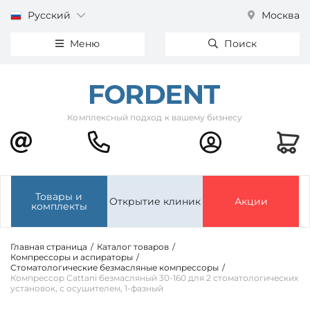
Русский
Москва
Меню
Поиск
Комплексный подход к вашему бизнесу
Товары и
Открытие клиник
Акции
комплекты
Главная страница
/
Каталог товаров
/
Компрессоры и аспираторы
/
Стоматологические безмасляные компрессоры
/
Компрессор Cattani безмасляный 30-160 для 2 стоматологических
установок, с осушителем, 1-фазный