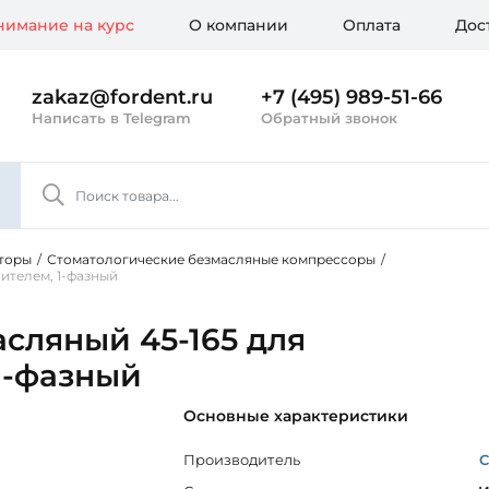
имание на курс
О компании
Оплата
Дос
zakaz@fordent.ru
+7 (495) 989-51-66
Написать в Telegram
Обратный звонок
торы
/
Стоматологические безмасляные компрессоры
/
ителем, 1-фазный
асляный 45-165 для
1-фазный
Основные характеристики
Производитель
C