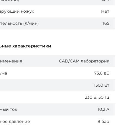
ирующий кожух
Нет
ельность (л/мин)
165
ьные характеристики
рименения
CAD/CAM лаборатория
ума
73,6 дБ
1500 Вт
230 В, 50 Гц
мый ток
10,2 А
ное давление
8 бар