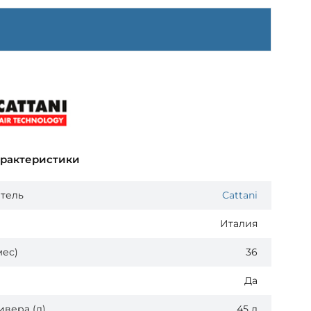
арактеристики
тель
Cattani
Италия
мес)
36
Да
вера (л)
45 л