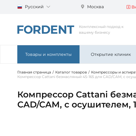
Русский
Москва
Вн
Комплексный подход к
вашему бизнесу
Товары и комплекты
Открытие клиник
Главная страница
/
Каталог товаров
/
Компрессоры и аспира
Компрессор Cattani безмасляный 45-165 для CAD/CAM, с осуш
Компрессор Cattani безм
CAD/CAM, с осушителем, 