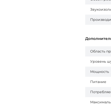
Звукоизол
Производит
Дополнител
Область п
Уровень ш
Мощность
Питание
Потребляе
Максималь