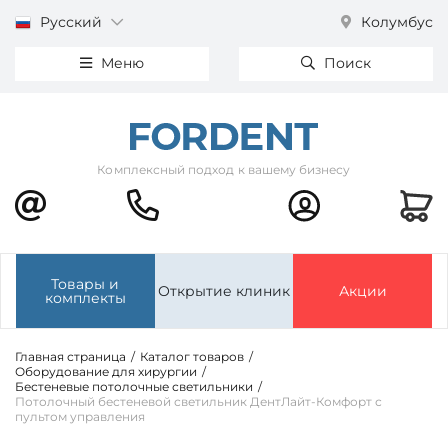
Русский
Колумбус
Меню
Поиск
Комплексный подход к вашему бизнесу
Товары и
Открытие клиник
Акции
комплекты
Главная страница
/
Каталог товаров
/
Оборудование для хирургии
/
Бестеневые потолочные светильники
/
Потолочный бестеневой светильник ДентЛайт-Комфорт с
пультом управления