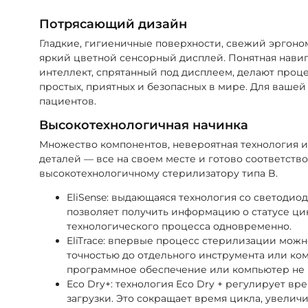
Потрясающий дизайн
Гладкие, гигиеничные поверхности, свежий эргоно
яркий цветной сенсорный дисплей. Понятная нави
интеллект, спрятанный под дисплеем, делают проц
простых, приятных и безопасных в мире. Для вашей
пациентов.
Высокотехнологичная начинка
Множество компонентов, невероятная технология 
деталей — все на своем месте и готово соответст
высокотехнологичному стерилизатору типа B.
EliSense: выдающаяся технология со светоди
позволяет получить информацию о статусе ци
технологического процесса одновременно.
EliTrace: впервые процесс стерилизации можн
точностью до отдельного инструмента или ко
программное обеспечение или компьютер не 
Eco Dry+: технология Eco Dry + регулирует вр
загрузки. Это сокращает время цикла, увелич