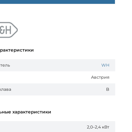
арактеристики
тель
WH
Австрия
клава
B
ьные характеристики
2,0–2,4 кВт