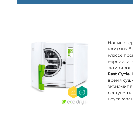
Новые сте
из самых б
классе про
версии. И 
активиров
Fast Cycle.
время сушк
экономит в
доступен к
неупакован