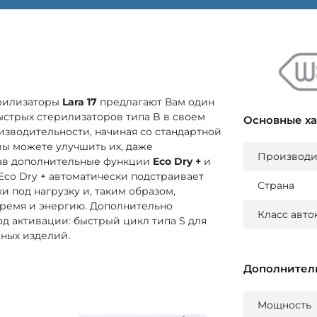
рилизаторы
Lara 17
предлагают Вам один
ыстрых стерилизаторов типа B в своем
Основные х
изводительности, начиная со стандартной
вы можете улучшить их, даже
Производи
ав дополнительные функции
Eco Dry +
и
Eco Dry + автоматически подстраивает
Страна
и под нагрузку и, таким образом,
ремя и энергию. Дополнительно
Класс авто
од активации: быстрый цикл типа S для
ных изделий.
Дополнител
Мощность