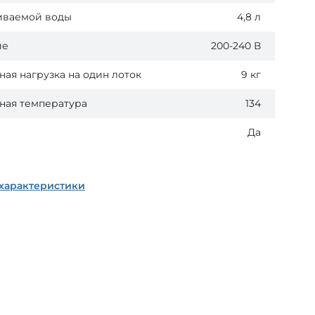
иваемой воды
4,8 л
ие
200-240 В
ая нагрузка на один лоток
9 кг
ная температура
134
Да
 характеристики