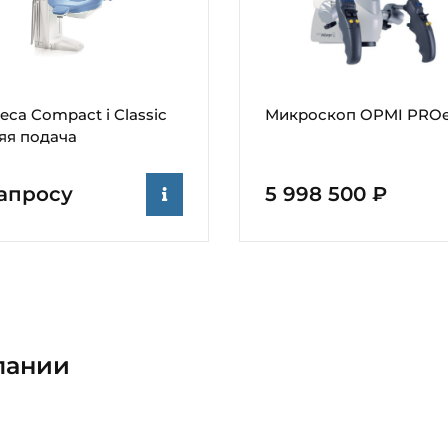
eca Compact i Classic
Микроскоп OPMI PRO
яя подача
апросу
5 998 500 ₽
пании