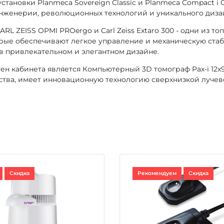
тановки Planmeca Sovereign Classic и Planmeca Compact i C
инженерии, революционных технологий и уникального диза
L ZEISS OPMI PROergo и Carl Zeiss Extaro 300 - одни из т
рые обеспечивают легкое управление и механическую ста
в привлекательном и элегантном дизайне.
н кабинета является Компьютерный 3D томограф Pax-i 12x9,
тва, имеет инновационную технологию сверхнизкой лучевой
Скидка
Рекомендуем
Скидка