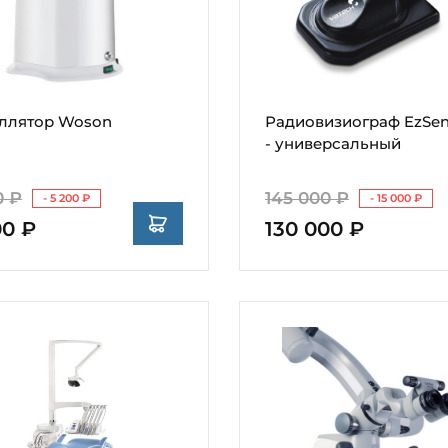
ллятор Woson
Радиовизиограф EzSens
- универсальный
0 ₽
145 000 ₽
- 5 200 ₽
- 15 000 ₽
00 ₽
130 000 ₽