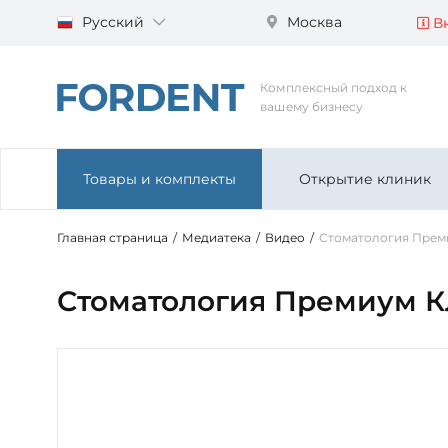
Русский
Москва
Вн
Комплексный подход к
вашему бизнесу
Товары и комплекты
Открытие клиник
Главная страница
/
Медиатека
/
Видео
/
Стоматология Прем
Стоматология Премиум К