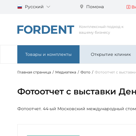
Русский
Помона
Вн
Комплексный подход к
вашему бизнесу
Товары и комплекты
Открытие клиник
Главная страница
/
Медиатека
/
Фото
/
Фотоотчет с выставк
Фотоотчет с выставки Ден
Фотоотчет. 44-ый Московский международный стома