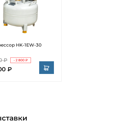
ессор HK-1EW-30
0 ₽
- 2 800 ₽
00 ₽
ыставки