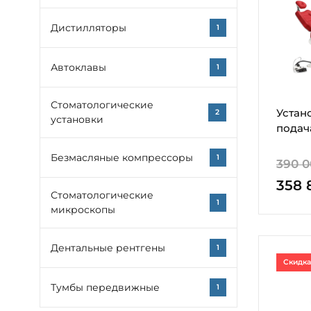
Дистилляторы
1
Автоклавы
1
Стоматологические
Устан
2
установки
подач
Безмасляные компрессоры
1
390 0
358 
Стоматологические
1
микроскопы
Дентальные рентгены
1
Скидка
Тумбы передвижные
1