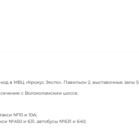
д в МВЦ «Крокус Экспо». Павильон 2, выставочные залы 5, 6
есечение с Волоколамским шоссе.
акси №10 и 10А;
си №450 и 631, автобусы №631 и 640;