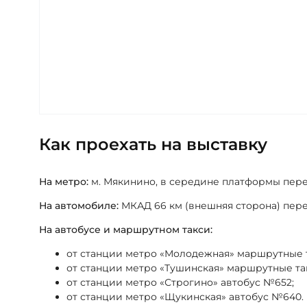
Как проехать на выставку
На метро:
м. Мякинино, в середине платформы перехо
На автомобиле:
МКАД 66 км (внешняя сторона) пер
На автобусе и маршрутном такси:
от станции метро «Молодежная» маршрутные т
от станции метро «Тушинская» маршрутные так
от станции метро «Строгино» автобус №652;
от станции метро «Щукинская» автобус №640.