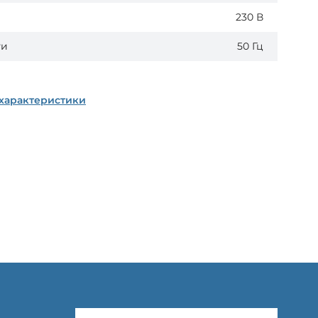
230 В
ти
50 Гц
 характеристики