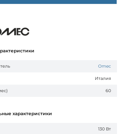
арактеристики
тель
Omec
Италия
мес)
60
ьные характеристики
130 Вт