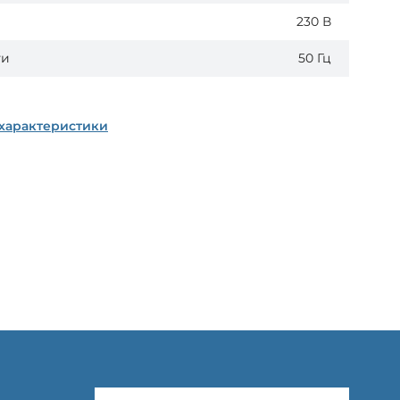
230 В
ти
50 Гц
 характеристики