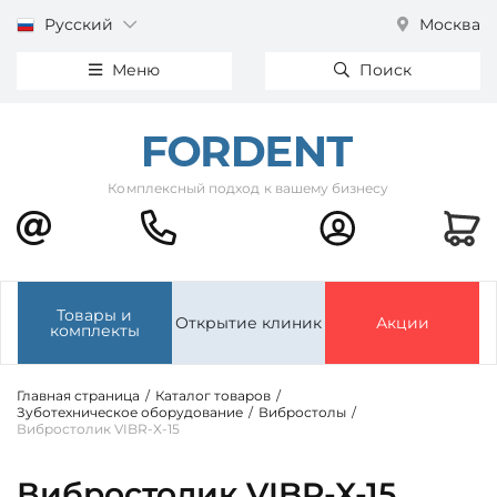
Русский
Москва
Меню
Поиск
Комплексный подход к вашему бизнесу
Товары и
Открытие клиник
Акции
комплекты
Главная страница
/
Каталог товаров
/
Зуботехническое оборудование
/
Вибростолы
/
Вибростолик VIBR-X-15
Вибростолик VIBR-X-15