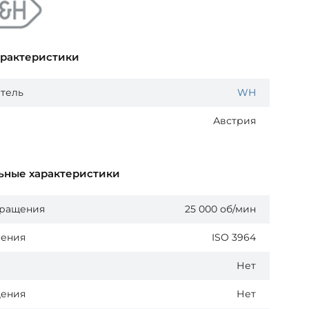
арактеристики
тель
WH
Австрия
ьные характеристики
вращения
25 000 об/мин
нения
ISO 3964
Нет
дения
Нет