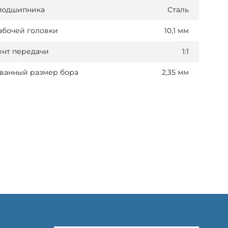
подшипника
Сталь
абочей головки
10,1 мм
нт передачи
1:1
ванный размер бора
2,35 мм