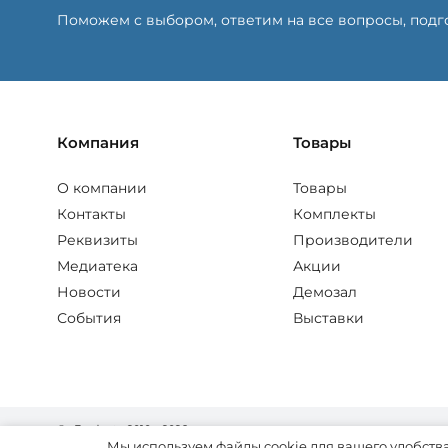
Поможем с выбором, ответим на все вопросы, под
Компания
Товары
О компании
Товары
Контакты
Комплекты
Реквизиты
Производители
Медиатека
Акции
Новости
Демозал
События
Выставки
© «Fordent», 2010—2026
Комплексный подход к вашему бизнесу
Мы используем файлы cookie для вашего удобства