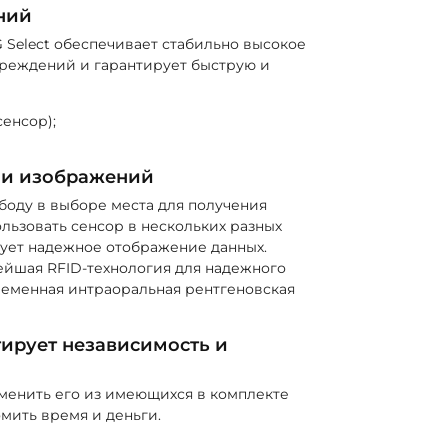
ний
G Select обеспечивает стабильно высокое
вреждений и гарантирует быструю и
енсор);
чи изображений
боду в выборе места для получения
ьзовать сенсор в нескольких разных
рует надежное отображение данных.
ейшая RFID-технология для надежного
временная интраоральная рентгеновская
ирует независимость и
менить его из имеющихся в комплекте
мить время и деньги.