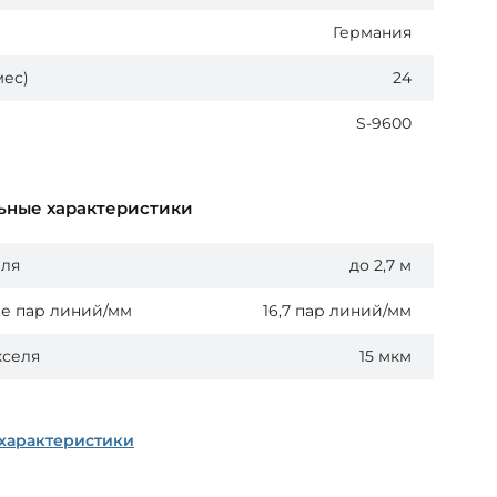
Германия
мес)
24
S-9600
ьные характеристики
еля
до 2,7 м
е пар линий/мм
16,7 пар линий/мм
кселя
15 мкм
 характеристики