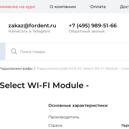
имание на курс
О компании
Оплата
Дос
zakaz@fordent.ru
+7 (495) 989-51-66
Написать в Telegram
Обратный звонок
Радиовизиографы
/
Радиовизиограф XIOS XG Select WI-FI Module - ст
elect WI-FI Module -
Основные характеристики
Производитель
Страна
Гер