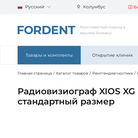
Русский
Колумбус
Вн
Комплексный подход к
вашему бизнесу
Товары и комплекты
Открытие клиник
Главная страница
/
Каталог товаров
/
Рентгендиагностика
/
Радиовизиограф XIOS XG S
стандартный размер