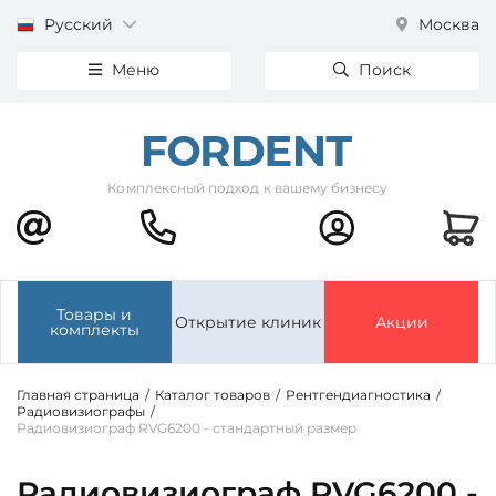
Русский
Москва
Меню
Поиск
Комплексный подход к вашему бизнесу
Товары и
Открытие клиник
Акции
комплекты
Главная страница
/
Каталог товаров
/
Рентгендиагностика
/
Радиовизиографы
/
Радиовизиограф RVG6200 - стандартный размер
Радиовизиограф RVG6200 -