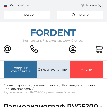
Русский
Колумбус
Меню
Поиск
Комплексный подход к вашему бизнесу
Товары и
Открытие клиник
Акции
комплекты
Главная страница
/
Каталог товаров
/
Рентгендиагностика
/
Радиовизиографы
/
Радиовизиограф RVG5200 - увеличенный размер
Радиовизиограф RVG5200 -