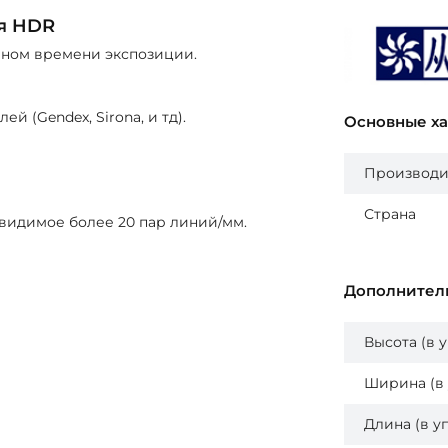
я HDR
чном времени экспозиции.
 (Gendex, Sirona, и тд).
Основные х
Производи
Страна
 видимое более 20 пар линий/мм.
Дополнител
Высота (в 
Ширина (в 
Длина (в у