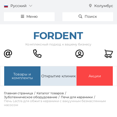
Русский
Колумбус
Меню
Поиск
Комплексный подход к вашему бизнесу
Товары и
Открытие клиник
Акции
комплекты
Главная страница
/
Каталог товаров
/
Зуботехническое оборудование
/
Печи для керамики
/
Печь Lectra для обжига керамики с вакуумным безмаслянным
насосом