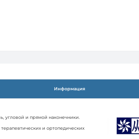
0
0
Подроб
410 000 ₽
Информация
ь, угловой и прямой наконечники.
 терапевтических и ортопедических