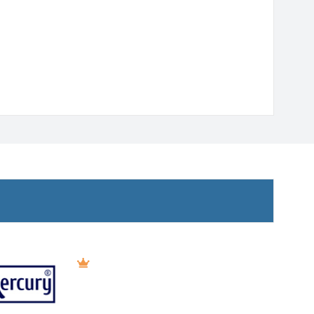
24 800 ₽
нее