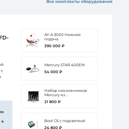
Все комплекты оборудования
AY-A 3000 Нижняя
FD-
подача
390 000 ₽
ой
Mercury STAR 400EM
 с
54 000 ₽
а
Набор наконечников
Mercury из ...
21 800 ₽
ия
Bool С6 с подсветкой
4
24 800 ₽