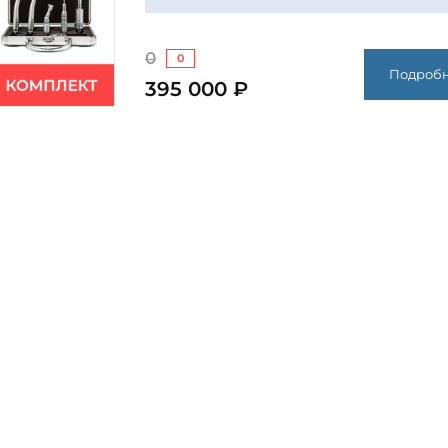
0
0
Подроб
395 000 ₽
Комплект оборудования для
стоматологии FD-2247
Комплект включает стоматологическую
установку AY-A 3000 с верхней подачей,
скейлер Bool С6 с подсветкой, набор
наконечников Mercury и электрический
микромотор Mercury Star 400EM, что
обеспечивает клинике оснащенное раб
место современным оборудованием.
Применение
Терап
Позиций в наборе