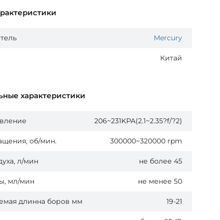
арактеристики
тель
Mercury
Китай
ьные характеристики
авление
206~231KPA(2.1~2.35?f/?2)
ащения, об/мин.
300000~320000 rpm
духа, л/мин
не более 45
ы, мл/мин
не менее 50
емая длинна боров мм
19-21