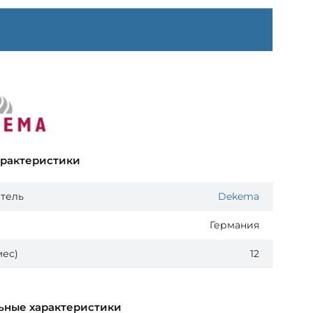
арактеристики
тель
Dekema
Германия
мес)
12
ьные характеристики