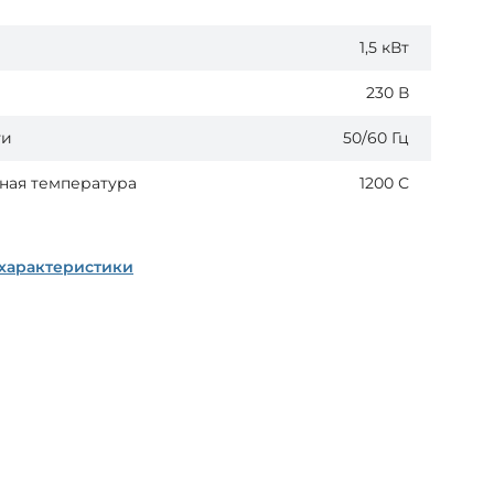
1,5 кВт
230 В
ти
50/60 Гц
ная температура
1200 С
 характеристики