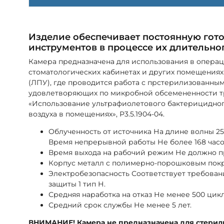
Изделие обеспечивает постоянную гото
инструментов в процессе их длительного
Камера предназначена для использования в операц
стоматологических кабинетах и других помещения
(ЛПУ), где проводится работа с прстерилизованн
удовлетворяющих по микробной обсемененности т
«Использование ультрафиолетового бактерицидног
воздуха в помещениях», Р3.5.1904-04.
Облученность от источника На длине волны 253,
Время непрерывной работы Не более 168 часов
Время выхода на рабочий режим Не должно п
Корпус металл с полимерно-порошковым пок
Электробезопасность Соответствует требовани
защиты 1 тип Н.
Средняя наработка на отказ Не менее 500 цик
Средний срок службы Не менее 5 лет.
ВНИМАНИЕ! Камера не предназначена для стерил