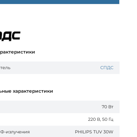
арактеристики
тель
СПДС
ьные характеристики
70 Вт
220 В, 50 Гц
УФ-излучения
PHILIPS TUV 30W