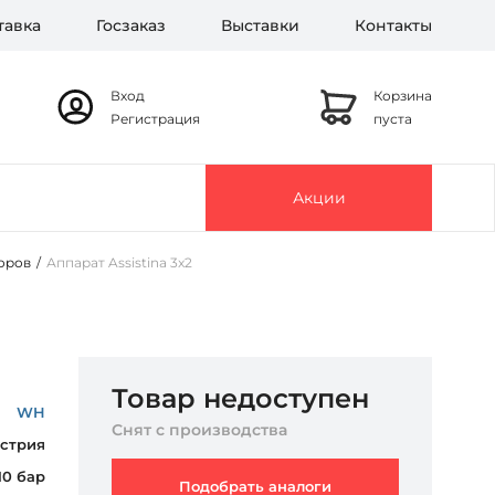
тавка
Госзаказ
Выставки
Контакты
Вход
Корзина
Регистрация
пуста
Акции
оров
/
Аппарат Assistina 3x2
Товар недоступен
WH
Снят с производства
стрия
 10 бар
Подобрать аналоги