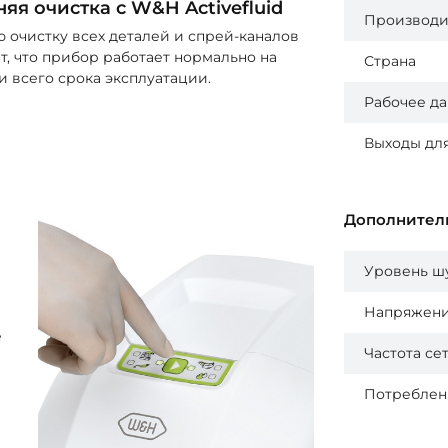
яя очистка с W&H Activefluid
Производи
 очистку всех деталей и спрей-каналов
т, что прибор работает нормально на
Страна
 всего срока эксплуатации.
Рабочее д
Выходы дл
Дополнител
Уровень ш
Напряжен
е
Частота се
а
Потреблен