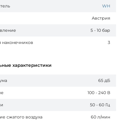
тель
WH
Австрия
авление
5 - 10 бар
я наконечников
3
ьные характеристики
ума
65 дБ
ие
100 - 240 В
ти
50 - 60 Гц
ие сжатого воздуха
60 л/мин