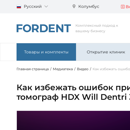
Русский
Колумбус
Вн
Комплексный подход к
вашему бизнесу
Товары и комплекты
Открытие клиник
Главная страница
/
Медиатека
/
Видео
/
Как избежать ошибо
Как избежать ошибок пр
томограф HDX Will Dentri