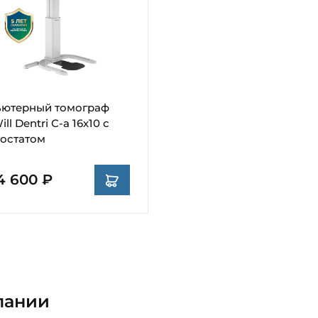
ютерный томограф
ll Dentri С-а 16х10 с
остатом
4 600 ₽
пании