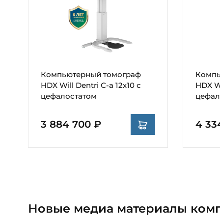
Компьютерный томограф
Компь
HDX Will Dentri С-а 12х10 с
HDX Wi
цефалостатом
цефал
3 884 700 ₽
4 33
Новые медиа материалы ком