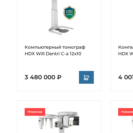
Компьютерный томограф
Компь
HDX Will Dentri С-а 12х10
HDX Wi
3 480 000 ₽
4 00
Новинка
Новин