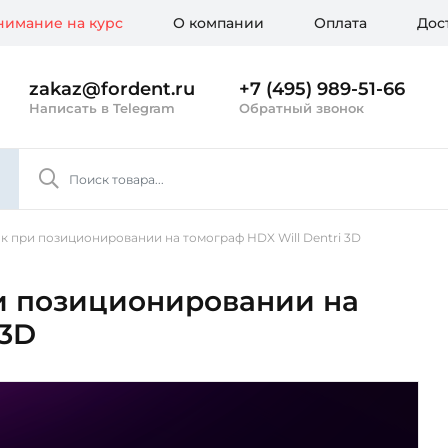
имание на курс
О компании
Оплата
Дос
zakaz@fordent.ru
+7 (495) 989-51-66
Написать в Telegram
Обратный звонок
к при позиционировании на томограф HDX Will Dentri 3D
и позиционировании на
 3D