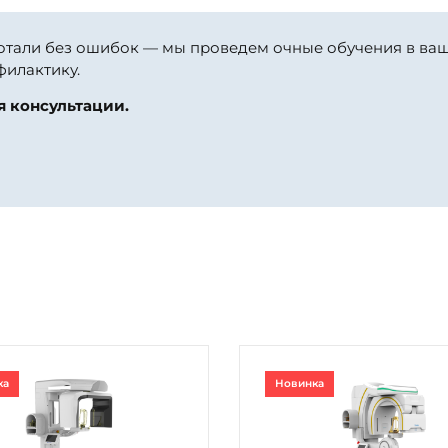
ботали без ошибок — мы проведем очные обучения в ва
филактику.
я консультации.
ка
Новинка