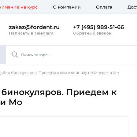
имание на курс
О компании
Оплата
Дос
zakaz@fordent.ru
+7 (495) 989-51-66
Написать в Telegram
Обратный звонок
бор бинокуляров. Приедем к вам в клинику по Москве и Мо
бинокуляров. Приедем к
 и Мо