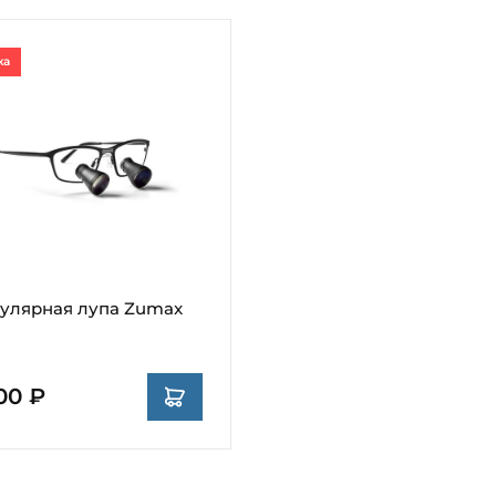
ка
улярная лупа Zumax
00 ₽