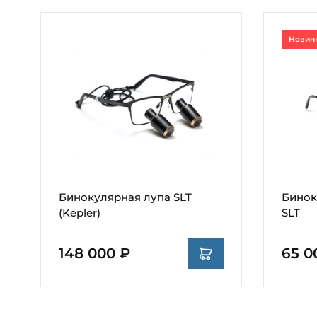
Новин
Бинокулярная лупа SLT
Бинок
(Kepler)
SLT
148 000 ₽
65 0