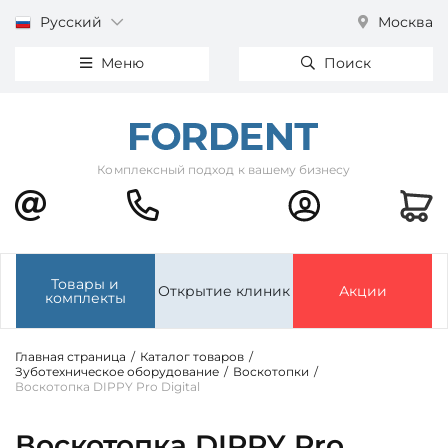
Русский
Москва
Меню
Поиск
Комплексный подход к вашему бизнесу
Товары и
Открытие клиник
Акции
комплекты
Главная страница
/
Каталог товаров
/
Зуботехническое оборудование
/
Воскотопки
/
Воскотопка DIPPY Pro Digital
Воскотопка DIPPY Pro