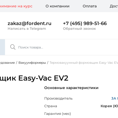
имание на курс
О компании
Оплата
Дос
zakaz@fordent.ru
+7 (495) 989-51-66
Написать в Telegram
Обратный звонок
удование
/
Вакуумформеры
/
Термовакуумный формовщик Easy-Vac E
ик Easy-Vac EV2
Основные характеристики
Производитель
3A 
Страна
Корея (
Гарантия (мес)