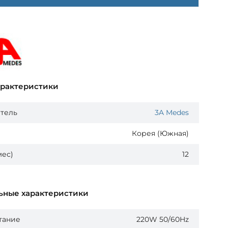
арактеристики
тель
3A Medes
Корея (Южная)
мес)
12
ьные характеристики
тание
220W 50/60Hz