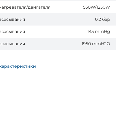
нагревателя/двигателя
550W/1250W
всасывания
0,2 бар
всасывания
145 mmHg
всасывания
1950 mmH2O
 характеристики