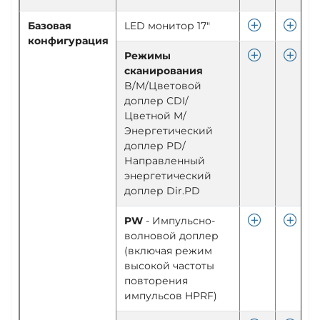
Базовая
LED монитор 17"
конфигурация
Режимы
сканирования
B/M/Цветовой
доплер CDI/
Цветной M/
Энергетический
доплер PD/
Направленный
энергетический
доплер Dir.PD
PW
- Импульсно-
волновой доплер
(включая режим
высокой частоты
повторения
импульсов HPRF)