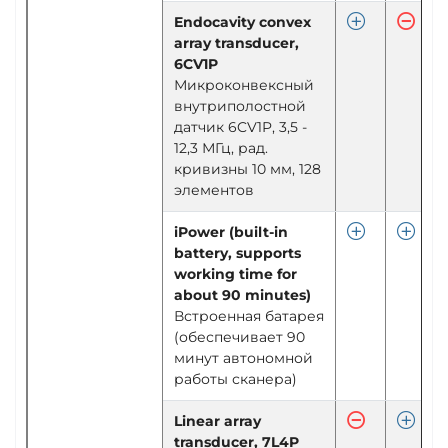
Endocavity convex
array transducer,
6CV1P
Микроконвексный
внутриполостной
датчик 6CV1P, 3,5 -
12,3 МГц, рад.
кривизны 10 мм, 128
элементов
iPower (built-in
battery, supports
working time for
about 90 minutes)
Встроенная батарея
(обеспечивает 90
минут автономной
работы сканера)
Linear array
transducer, 7L4P