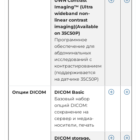
UWN Contrast
Imaging™ (Ultra
wideband non-
linear contrast
imaging)(Available
on 35C50P)
Программное
обеспечение для
абдоминальных
исследований с
контрастированием
(поддерживается
на датчике 35C50P)
Опции DICOM
DICOM Basic
Базовый набор
опций DICOM:
сохранение на
сервер и медиа-
носители, печать
DICOM storage,