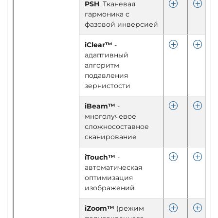
PSH
, Тканевая
гармоника c
фазовой инверсией
iClear™
-
адаптивный
алгоритм
подавления
зернистости
iBeam™
-
многолучевое
сложносоставное
сканирование
iTouch™
-
автоматическая
оптимизация
изображений
iZoom™
(режим