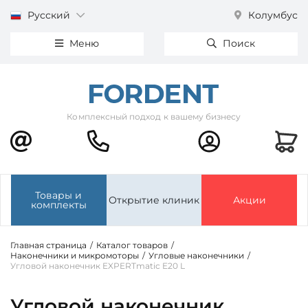
Русский
Колумбус
Меню
Поиск
Комплексный подход к вашему бизнесу
Товары и
Открытие клиник
Акции
комплекты
Главная страница
/
Каталог товаров
/
Наконечники и микромоторы
/
Угловые наконечники
/
Угловой наконечник EXPERTmatic E20 L
Угловой наконечник