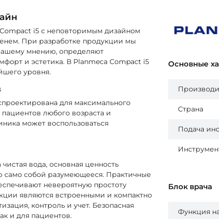
зайн
 Compact i5 с неповторимым дизайном
менем. При разработке продукции мы
 нашему мнению, определяют
мфорт и эстетика. В Planmeca Compact i5
Основные х
йшего уровня.
в
Производи
 спроектирована для максимального
Страна
 пациентов любого возраста и
линика может воспользоваться
Подача ин
Инструмент
чистая вода, основная ценность
то само собой разумеющееся. Практичные
еспечивают невероятную простоту
Блок врача
нкции являются встроенными и компактно
тизация, контроль и учет. Безопасная
Функция н
ак и для пациентов.