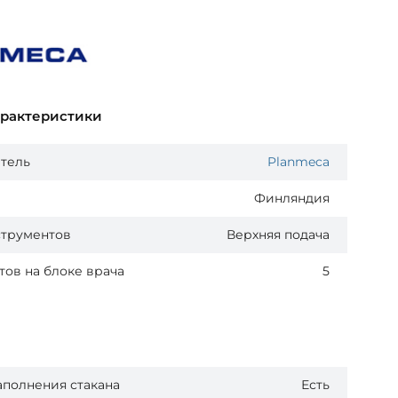
арактеристики
тель
Planmeca
Финляндия
струментов
Верхняя подача
ов на блоке врача
5
аполнения стакана
Есть