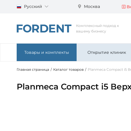
Русский
Москва
Вн
Комплексный подход к
вашему бизнесу
Товары и комплекты
Открытие клиник
Главная страница
/
Каталог товаров
/
Planmeca Compact i5 В
Planmeca Compact i5 Вер