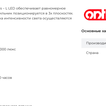
s – L LED обеспечивает равномерное
льник позиционируется в 3х плоскостях.
ка интенсивности света осуществляются
Основные х
Производи
 000 люкс
Страна
0 часов
красного датчика