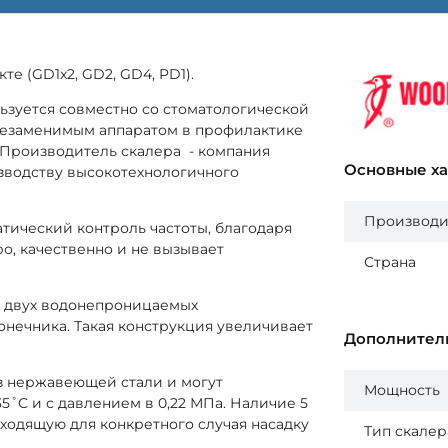
те (GD1x2, GD2, GD4, PD1).
ьзуется совместно со стоматологической
я незаменимым аппаратом в профилактике
. Производитель скалера - компания
Основные х
зводству высокотехнологичного
Производи
тический контроль частоты, благодаря
о, качественно и не вызывает
Страна
т двух водонепроницаемых
онечника. Такая конструкция увеличивает
Дополнител
из нержавеющей стали и могут
Мощность
5˚С и с давлением в 0,22 МПа. Наличие 5
ходящую для конкретного случая насадку
Тип скалер