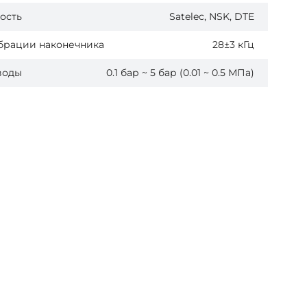
ость
Satelec, NSK, DTE
ибрации наконечника
28±3 кГц
воды
0.1 бар ~ 5 бар (0.01 ~ 0.5 МПа)