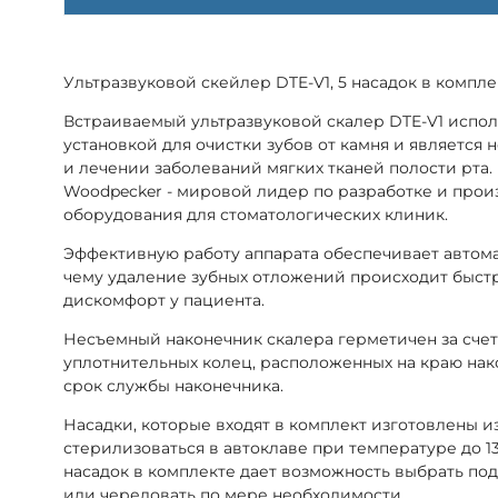
Ультразвуковой скейлер DTE-V1, 5 насадок в комплек
Встраиваемый ультразвуковой скалер DTE-V1 испол
установкой для очистки зубов от камня и являетс
и лечении заболеваний мягких тканей полости рта
Woodpecker - мировой лидер по разработке и прои
оборудования для стоматологических клиник.
Эффективную работу аппарата обеспечивает автома
чему удаление зубных отложений происходит быстр
дискомфорт у пациента.
Несъемный наконечник скалера герметичен за сче
уплотнительных колец, расположенных на краю нак
срок службы наконечника.
Насадки, которые входят в комплект изготовлены 
стерилизоваться в автоклаве при температуре до 13
насадок в комплекте дает возможность выбрать под
или чередовать по мере необходимости.