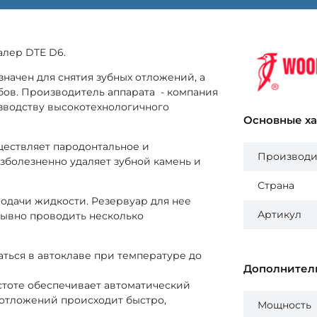
алер DTE D6.
начен для снятия зубных отложений, а
бов. Производитель аппарата - компания
зводству высокотехнологичного
Основные х
ествляет пародонтальное и
Производи
зболезненно удаляет зубной камень и
Страна
подачи жидкости. Резервуар для нее
Артикул
рывно проводить несколько
ться в автоклаве при температуре до
Дополнител
стоте обеспечивает автоматический
 отложений происходит быстро,
Мощность