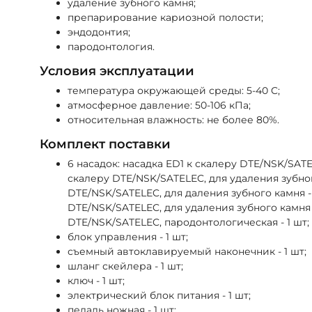
удаление зубного камня;
препарирование кариозной полости;
эндодонтия;
пародонтология.
Условия эксплуатации
температура окружающей среды: 5-40 C;
атмосферное давление: 50-106 кПа;
относительная влажность: не более 80%.
Комплект поставки
6 насадок: насадка ED1 к скалеру DTE/NSK/SATE
скалеру DTE/NSK/SATELEC, для удаления зубног
DTE/NSK/SATELEC, для даления зубного камня - 
DTE/NSK/SATELEC, для удаления зубного камня -
DTE/NSK/SATELEC, пародонтологическая - 1 шт;
блок управления - 1 шт;
съемный автоклавируемый наконечник - 1 шт;
шланг скейлера - 1 шт;
ключ - 1 шт;
электрический блок питания - 1 шт;
педаль ножная - 1 шт;