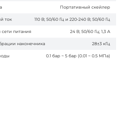
а
Портативный скейлер
й ток
110 В; 50/60 Гц и 220-240 В; 50/60 Гц
 сети питания
24 В; 50/60 Гц; 1,3 А
ибрации наконечника
28±3 кГц
воды
0.1 бар ~ 5 бар (0.01 ~ 0.5 МПа)