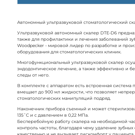
Автономный ультразвуковой стоматологический ск
Ультразвуковой автономный скалер DTE-D6 предназ
также для профилактики и лечения заболеваний зу
Woodpecker - мировой лидер по разработке и прои
оборудования для стоматологических клиник.
Многофункциональный ультразвуковой скалер осущ
эндодонтическое лечение, а также эффективно и бе
следы от него.
В комплекте с аппаратом есть встроенная система 
вмещает до 900 мл жидкости, что позволяет непре
стоматологических манипуляций подряд.
Наконечник прибора съемный и может стерилизова
135˚С и с давлением в 0,22 МПа.
Бесперебойную работу скалера на необходимой ча
контроль частоты, благодаря чему удаление зубных
качественно и не вызывает дискомфорт у пациента.