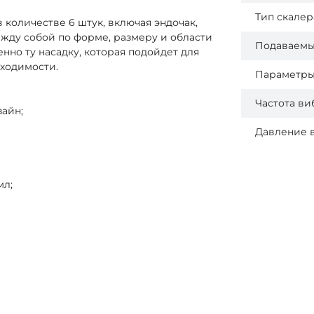
Тип скалер
количестве 6 штук, включая эндочак,
ежду собой по форме, размеру и области
Подаваемы
но ту насадку, которая подойдет для
ходимости.
Параметры
Частота в
айн;
Давление 
мл;