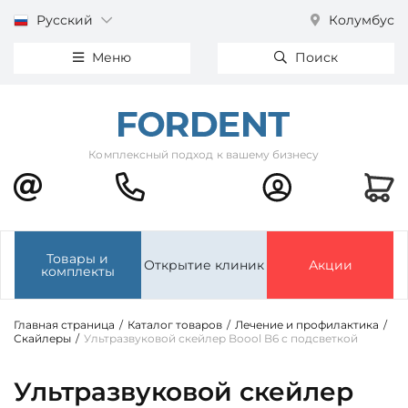
Русский
Колумбус
Меню
Поиск
Комплексный подход к вашему бизнесу
Товары и
Открытие клиник
Акции
комплекты
Главная страница
/
Каталог товаров
/
Лечение и профилактика
/
Скайлеры
/
Ультразвуковой скейлер Boool B6 с подсветкой
Ультразвуковой скейлер