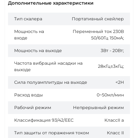
Дополнительные характеристики
Тип скалера
Портативный скейлер
Мощность на
Переменный ток 230В
входе
50/60Гц 150мА;
Мощность на выходе
3Вт - 20Вт;
Частота вибраций насадки на
28кГц±3кГц;
выходе
Сила полуамплитуды на выходе
<2H
Расход воды
0~50мл/мин
Рабочий режим
Непрерывный режим
Классификация 93/42/EEC
КлассII a
Тип защиты от поражения током
Класс II