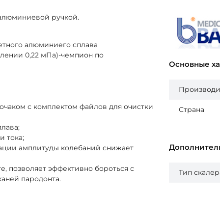
 алюминиевой ручкой.
етного алюминиего сплава
влении 0,22 мПа)-чемпион по
Основные х
Производи
дочаком с комплектом файлов для очистки
Страна
плава;
и тока;
Дополнител
ации амплитуды колебаний снижает
, позволяет эффективно бороться с
Тип скалер
аней пародонта.