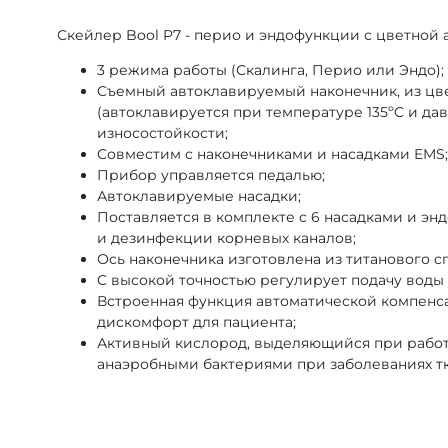
Скейлер Bool P7 - перио и эндофункции с цветной
3 режима работы (Скалинга, Перио или Эндо);
Cъемный автоклавируемый наконечник, из цв
(автоклавируется при температуре 135ºC и да
износостойкости;
Совместим с наконечниками и насадками EMS;
Прибор управляется педалью;
Автоклавируемые насадки;
Поставляется в комплекте с 6 насадками и эн
и дезинфекции корневых каналов;
Ось наконечника изготовлена из титанового с
C высокой точностью регулирует подачу воды 
Встроенная функция автоматической компенс
дискомфорт для пациента;
Активный кислород, выделяющийся при работе
анаэробными бактериями при заболеваниях тк