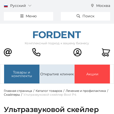
Русский
Москва
Меню
Поиск
Комплексный подход к вашему бизнесу
Товары и
Открытие клиник
Акции
комплекты
Главная страница
/
Каталог товаров
/
Лечение и профилактика
/
Скайлеры
/
Ультразвуковой скейлер BooI P4
Ультразвуковой скейлер