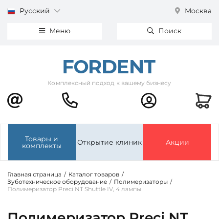
Русский
Москва
Меню
Поиск
Комплексный подход к вашему бизнесу
Товары и
Открытие клиник
Акции
комплекты
Главная страница
/
Каталог товаров
/
Зуботехническое оборудование
/
Полимеризаторы
/
Полимеризатор Preci NT Shuttle IV, 4 лампы
Полимеризатор Preci NT