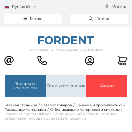
Русский
Москва
Меню
Поиск
Комплексный подход к вашему бизнесу
Товары и
Открытие клиник
Акции
комплекты
Главная страница
/
Каталог товаров
/
Лечение и профилактика
/
Расходные материалы
/
Отбеливающие материалы и системы
/
Комплект Zoom Chairside - 2 клинический набор +2 геля для
отбеливания зубов на основе 25% перекиси