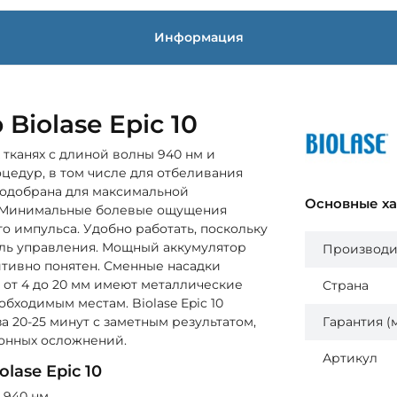
Информация
Biolase Epic 10
 тканях с длиной волны 940 нм и
оцедур, в том числе для отбеливания
подобрана для максимальной
Основные х
м. Минимальные болевые ощущения
о импульса. Удобно работать, поскольку
ль управления. Мощный аккумулятор
Производи
тивно понятен. Сменные насадки
й от 4 до 20 мм имеют металлические
Страна
бходимым местам. Biolase Epic 10
а 20-25 минут с заметным результатом,
Гарантия (
онных осложнений.
Артикул
lase Epic 10
 940 нм