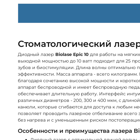
Стоматологический лазер 
Диодный лазер
Biolase Epic 10
для работы на мягких
выходной мощностью до 10 ватт подходит для 25 пр
зубов и биостимуляции. Длина волны оптимально 
эффективности. Масса аппарата - всего килограм
благодаря сочетанию высокой мощности и коротког
аппарат беспроводной и имеет беспроводную педа
обеспечивает длительную работу. Интерфейс интуи
различных диаметров - 200, 300 и 400 мкм, с длино
канюли, которые сгибаются для доступа к любым нео
позволяет проводить лазерное отбеливание всего з
без нагрева и с уменьшенным риском постопераци
Особенности и преимущества лазера Bio
Диодный лазер с оптимальной длиной волны -