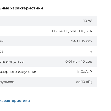
ьные характеристики
10 W
100 - 240 В, 50/60 Гц, 2 А
ны
940 ± 15 nm
ра
4
сть импульса
0,01 мс – 10 сек
азерного излучения
InGaAsP
пульсов
до 10 кГц
 характеристики