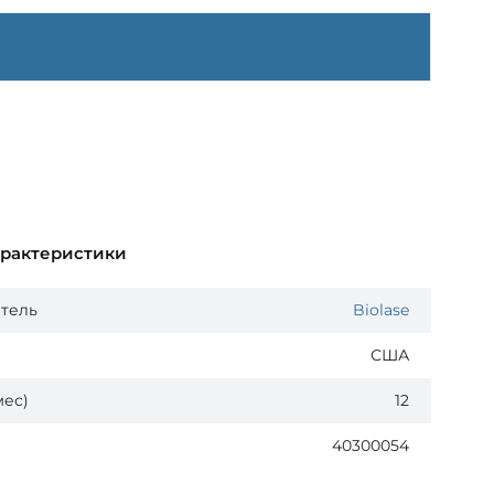
арактеристики
тель
Biolase
США
мес)
12
40300054