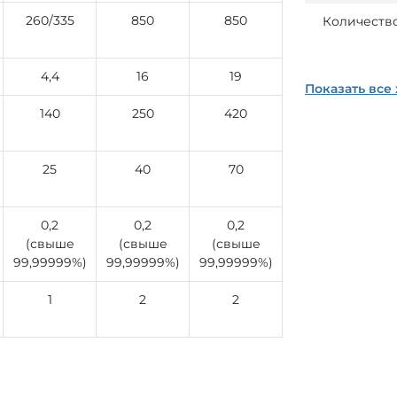
260/335
850
850
Количеств
4,4
16
19
Показать все
140
250
420
25
40
70
0,2
0,2
0,2
(свыше
(свыше
(свыше
99,99999%)
99,99999%)
99,99999%)
1
2
2