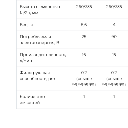
Высота с емкостью
260/335
260/335
1л/2л, мм
Вес, кг
5,6
4
Потребляемая
25
90
электроэнергия, Вт
Производительность,
16
15
л/мин
Фильтрующая
0,2
0,2
способность, μm
(свыше
(свыше
99,99999%)
99,99999%)
Количество
1
1
емкостей