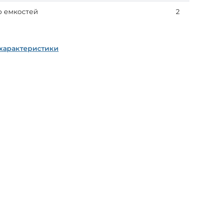
о емкостей
2
 характеристики