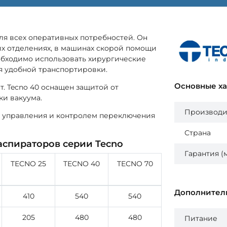
ля всех оперативных потребностей. Он
их отделениях, в машинах скорой помощи
необходимо использовать хирургические
я удобной транспортировки.
Основные х
т. Tecno 40 оснащен защитой от
и вакуума.
Производи
 управления и контролем переключения
Страна
аспираторов серии Tecno
Гарантия (
TECNO 25
TECNO 40
TECNO 70
Дополнител
410
540
540
205
480
480
Питание