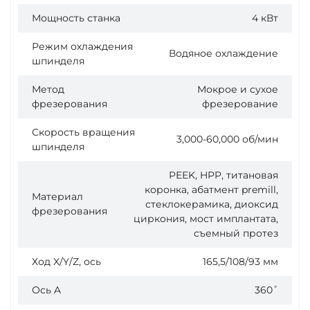
Мощность станка
4 кВт
Режим охлаждения
Водяное охлаждение
шпинделя
Метод
Мокрое и сухое
фрезерования
фрезерование
Скорость вращения
3,000-60,000 об/мин
шпинделя
PEEK, HPP, титановая
коронка, абатмент premill,
Материал
стеклокерамика, диоксид
фрезерования
циркония, мост имплантата,
съемный протез
Ход X/Y/Z, ось
165,5/108/93 мм
Ось A
360˚