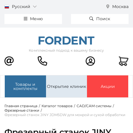
Русский
Москва
Меню
Поиск
Комплексный подход к вашему бизнесу
Товары и
Открытие клиник
Акции
комплекты
Главная страница
/
Каталог товаров
/
CAD/CAM системы
/
Фрезерные станки
/
Фрезерный станок JINY JDM5DW для мокрой и сухой обработки
Фрезерный станок JINY