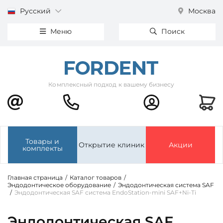
Русский
Москва
Меню
Поиск
Комплексный подход к вашему бизнесу
Товары и
Открытие клиник
Акции
комплекты
Главная страница
/
Каталог товаров
/
Эндодонтическое оборудование
/
Эндодонтическая система SAF
/
Эндодонтическая SAF система EndoStation-mini SAF+Ni-Ti
Эндодонтическая SAF