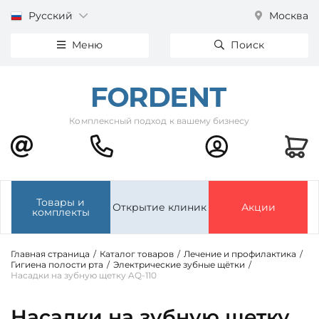
Русский
Москва
Меню
Поиск
Комплексный подход к вашему бизнесу
Товары и
Открытие клиник
Акции
комплекты
Главная страница
/
Каталог товаров
/
Лечение и профилактика
/
Гигиена полости рта
/
Электрические зубные щётки
/
Насадки на зубную щетку AQ-110
Насадки на зубную щетку